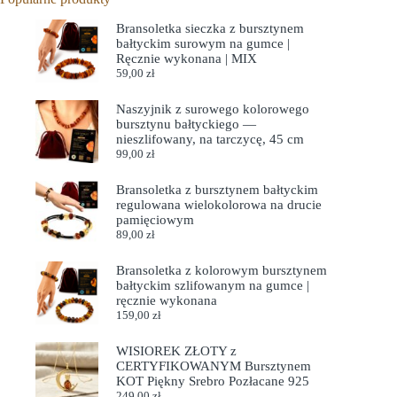
Bransoletka sieczka z bursztynem
bałtyckim surowym na gumce |
Ręcznie wykonana | MIX
59,00
zł
Naszyjnik z surowego kolorowego
bursztynu bałtyckiego —
nieszlifowany, na tarczycę, 45 cm
99,00
zł
Bransoletka z bursztynem bałtyckim
regulowana wielokolorowa na drucie
pamięciowym
89,00
zł
Bransoletka z kolorowym bursztynem
bałtyckim szlifowanym na gumce |
ręcznie wykonana
159,00
zł
WISIOREK ZŁOTY z
CERTYFIKOWANYM Bursztynem
KOT Piękny Srebro Pozłacane 925
249,00
zł