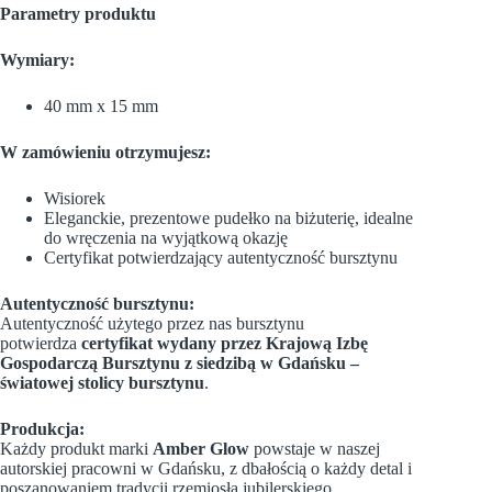
Parametry produktu
Wymiary:
40 mm x 15 mm
W zamówieniu otrzymujesz:
Wisiorek
Eleganckie, prezentowe pudełko na biżuterię, idealne
do wręczenia na wyjątkową okazję
Certyfikat potwierdzający autentyczność bursztynu
Autentyczność bursztynu:
Autentyczność użytego przez nas bursztynu
potwierdza
certyfikat wydany przez Krajową Izbę
Gospodarczą Bursztynu z siedzibą w Gdańsku –
światowej stolicy bursztynu
.
Produkcja:
Każdy produkt marki
Amber Glow
powstaje w naszej
autorskiej pracowni w Gdańsku, z dbałością o każdy detal i
poszanowaniem tradycji rzemiosła jubilerskiego.