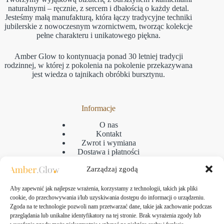
naturalnymi – ręcznie, z sercem i dbałością o każdy detal.
Jesteśmy małą manufakturą, która łączy tradycyjne techniki
jubilerskie z nowoczesnym wzornictwem, tworząc kolekcje
pełne charakteru i unikatowego piękna.
Amber Glow to kontynuacja ponad 30 letniej tradycji
rodzinnej, w której z pokolenia na pokolenie przekazywana
jest wiedza o tajnikach obróbki bursztynu.
Informacje
O nas
Kontakt
Zwrot i wymiana
Dostawa i płatności
Reklamacje
Zarządzaj zgodą
Regulamin
Polityka prywatności
GPSR
Aby zapewnić jak najlepsze wrażenia, korzystamy z technologii, takich jak pliki
Polityka plikow cookies
cookie, do przechowywania i/lub uzyskiwania dostępu do informacji o urządzeniu.
Zgoda na te technologie pozwoli nam przetwarzać dane, takie jak zachowanie podczas
przeglądania lub unikalne identyfikatory na tej stronie. Brak wyrażenia zgody lub