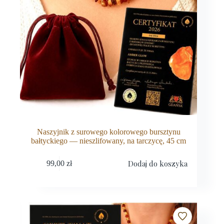
Naszyjnik z surowego kolorowego bursztynu
bałtyckiego — nieszlifowany, na tarczycę, 45 cm
Dodaj do koszyka
99,00
zł