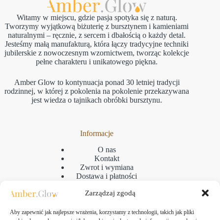
Witamy w miejscu, gdzie pasja spotyka się z naturą.
Tworzymy wyjątkową biżuterię z bursztynem i kamieniami
naturalnymi – ręcznie, z sercem i dbałością o każdy detal.
Jesteśmy małą manufakturą, która łączy tradycyjne techniki
jubilerskie z nowoczesnym wzornictwem, tworząc kolekcje
pełne charakteru i unikatowego piękna.
Amber Glow to kontynuacja ponad 30 letniej tradycji
rodzinnej, w której z pokolenia na pokolenie przekazywana
jest wiedza o tajnikach obróbki bursztynu.
Informacje
O nas
Kontakt
Zwrot i wymiana
Dostawa i płatności
Reklamacje
Zarządzaj zgodą
Regulamin
Polityka prywatności
GPSR
Aby zapewnić jak najlepsze wrażenia, korzystamy z technologii, takich jak pliki