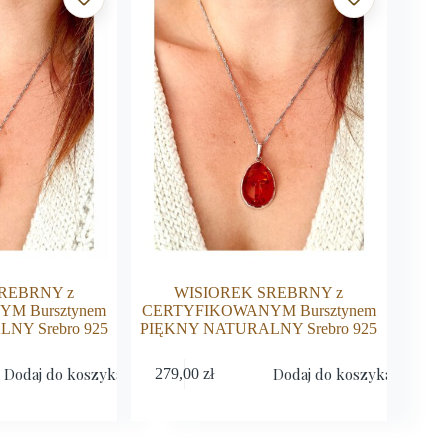
REBRNY z
WISIOREK SREBRNY z
M Bursztynem
CERTYFIKOWANYM Bursztynem
NY Srebro 925
PIĘKNY NATURALNY Srebro 925
Dodaj do koszyka
Dodaj do koszyka
279,00
zł