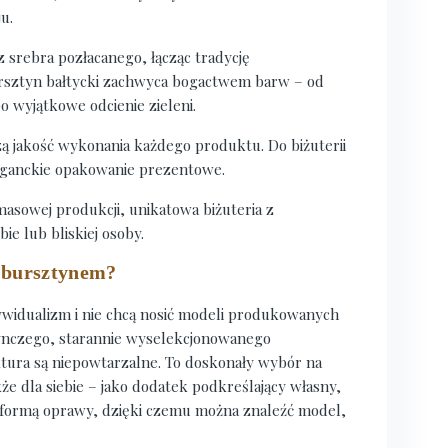
u.
srebra pozłacanego, łącząc tradycję
sztyn bałtycki zachwyca bogactwem barw – od
 wyjątkowe odcienie zieleni.
zą jakość wykonania każdego produktu. Do biżuterii
eganckie opakowanie prezentowe.
 masowej produkcji, unikatowa biżuteria z
e lub bliskiej osoby.
z bursztynem?
dywidualizm i nie chcą nosić modeli produkowanych
edynczego, starannie wyselekcjonowanego
ktura są niepowtarzalne. To doskonały wybór na
że dla siebie – jako dodatek podkreślający własny,
ż formą oprawy, dzięki czemu można znaleźć model,