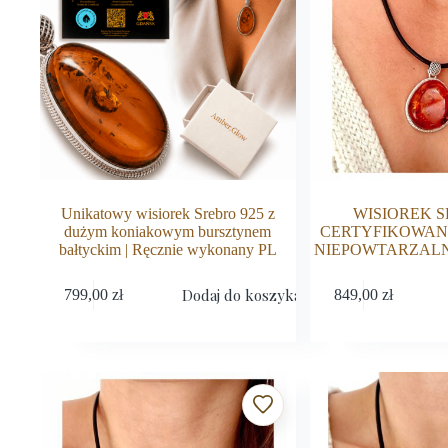
Unikatowy wisiorek Srebro 925 z
WISIOREK S
dużym koniakowym bursztynem
CERTYFIKOWANY
bałtyckim | Ręcznie wykonany PL
NIEPOWTARZALN
Dodaj do koszyka
799,00
zł
849,00
zł