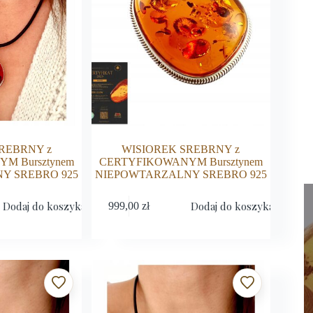
REBRNY z
WISIOREK SREBRNY z
M Bursztynem
CERTYFIKOWANYM Bursztynem
Y SREBRO 925
NIEPOWTARZALNY SREBRO 925
Dodaj do koszyka
Dodaj do koszyka
999,00
zł