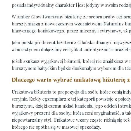
posiada indywidualny charakter i jest jedyny w swoim rodzaj
W Amber Glow tworzymy biżuterię ze srebra próby 925 oraz 
bursztynniczą z nowoczesnym wzornictwem. Naturalny bur
klasycznego koniakowego, przez mleczny i cytrynowy, aż po
Jako polski producent biżuterii z Gdańska dbamy o najwyżs
z bursztynem dołączamy certyfikat autentyczności oraz el
Jeżeli szukasz wyjątkowej biżuterii, której nie znajdziesz w
bursztynem bałtyckim będzie doskonałym wyborem dla Ciebi
Dlaczego warto wybrać unikatową biżuterię 
Unikatowa biżuteria to propozycja dla osób, które cenią in
seryjnie. Każdy egzemplarz z tej kategorii powstaje z poj
bursztynu, dzięki czemu układ kamienia, jego odcień i stru
wyjątkowy prezent dla osoby, która ceni oryginalność, a tak
niepowtarzalny styl. Unikatowe wzory często różnią się te
którego nie spotka się w masowej sprzedaży.