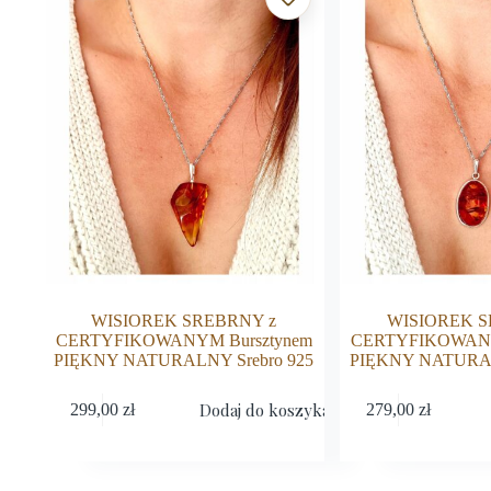
WISIOREK SREBRNY z
WISIOREK S
CERTYFIKOWANYM Bursztynem
CERTYFIKOWANY
PIĘKNY NATURALNY Srebro 925
PIĘKNY NATURAL
Dodaj do koszyka
299,00
zł
279,00
zł