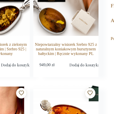
F
A
P
iorek z zielonym
Niepowtarzalny wisiorek Srebro 925 z
m | Srebro 925 |
naturalnym koniakowym bursztynem
ykonany
bałtyckim | Ręcznie wykonany PL
Dodaj do koszyka
Dodaj do koszyka
949,00
zł