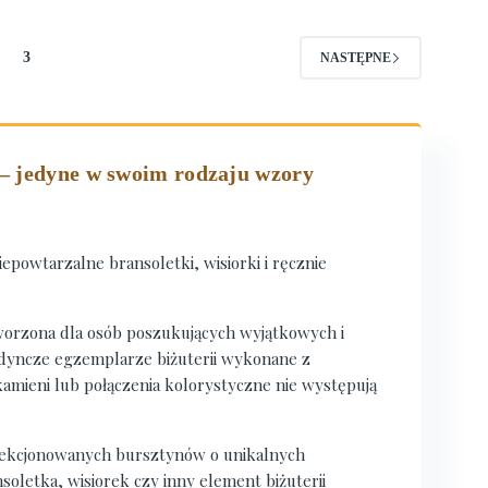
3
NASTĘPNE
 – jedyne w swoim rodzaju wzory
powtarzalne bransoletki, wisiorki i ręcznie
tworzona dla osób poszukujących wyjątkowych i
edyncze egzemplarze biżuterii wykonane z
amieni lub połączenia kolorystyczne nie występują
lekcjonowanych bursztynów o unikalnych
soletka, wisiorek czy inny element biżuterii