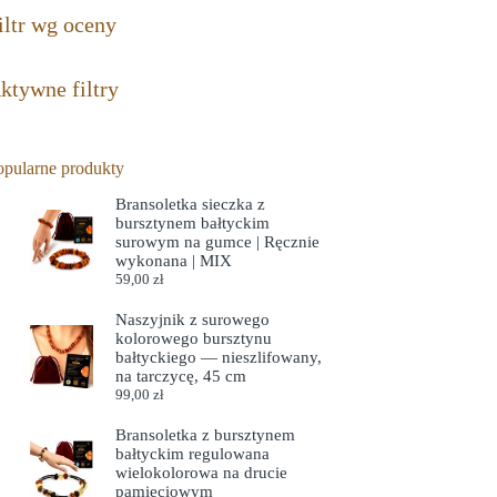
iltr wg oceny
ktywne filtry
opularne produkty
Bransoletka sieczka z
bursztynem bałtyckim
surowym na gumce | Ręcznie
wykonana | MIX
59,00
zł
Naszyjnik z surowego
kolorowego bursztynu
bałtyckiego — nieszlifowany,
na tarczycę, 45 cm
99,00
zł
Bransoletka z bursztynem
bałtyckim regulowana
wielokolorowa na drucie
pamięciowym