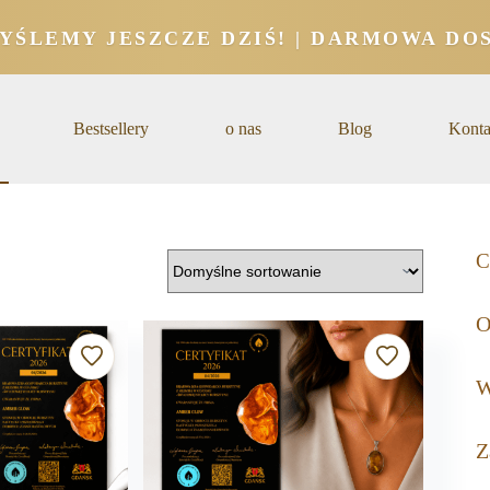
YŚLEMY JESZCZE DZIŚ! | DARMOWA DOS
Bestsellery
o nas
Blog
Konta
C
O
W
Z