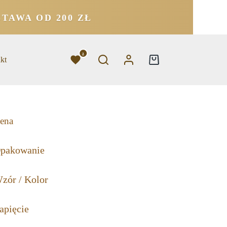
TAWA OD 200 ZŁ
2
kt
ena
pakowanie
zór / Kolor
apięcie