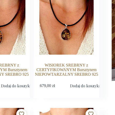
REBRNY z
WISIOREK SREBRNY z
M Bursztynem
CERTYFIKOWANYM Bursztynem
Y SREBRO 925
NIEPOWTARZALNY SREBRO 925
Dodaj do koszyka
Dodaj do koszyka
679,00
zł