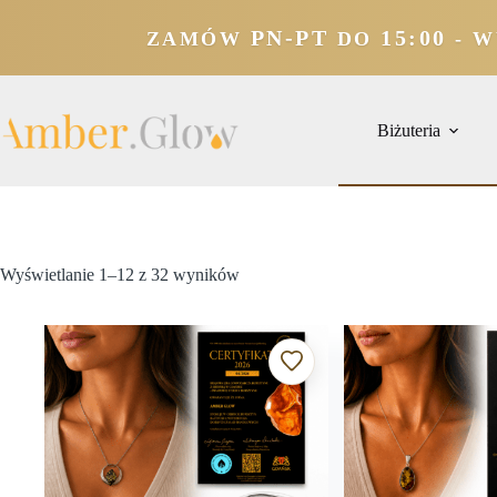
PN-PT
15:00
ZAMÓW
DO
- W
Biżuteria
Wyświetlanie 1–12 z 32 wyników