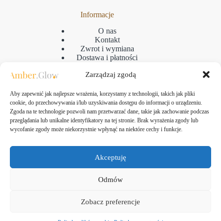
Informacje
O nas
Kontakt
Zwrot i wymiana
Dostawa i płatności
Reklamacje
Zarządzaj zgodą
Regulamin
Polityka prywatności
GPSR
Aby zapewnić jak najlepsze wrażenia, korzystamy z technologii, takich jak pliki
Polityka plikow cookies
cookie, do przechowywania i/lub uzyskiwania dostępu do informacji o urządzeniu.
Zgoda na te technologie pozwoli nam przetwarzać dane, takie jak zachowanie podczas
przeglądania lub unikalne identyfikatory na tej stronie. Brak wyrażenia zgody lub
wycofanie zgody może niekorzystnie wpłynąć na niektóre cechy i funkcje.
Kontakt
Amber Glow Bartłomiej Kozłowski
Akceptuję
ul. Taborowa 10, 80-171 Gdańsk
NIP: 583-313-24-61
Odmów
tel.:
+48 507-475-607
email:
jewellery.amberglow@gmail.com
Zobacz preferencje
Copyright © 2026 AmberGlow.