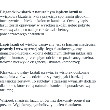
Elegancki wisiorek z naturalnym lapisem lazuli
to
wyjątkowa biżuteria, która przyciąga spojrzenia głębokim,
intensywnie niebieskim kolorem kamienia. Owalny lapis
lazuli został oprawiony w wysokiej jakości srebro pokryte
warstwą złota, co nadaje całości szlachetnego i
ponadczasowego charakteru.
Lapis lazuli
od wieków uznawany jest za
kamień mądrości,
prawdy i wewnętrznej siły
. Jego charakterystyczny
granatowo-niebieski kolor z delikatnymi złotymi inkluzjami
pięknie kontrastuje z ciepłym odcieniem pozłacanego srebra,
tworząc niezwykle elegancką i stylową kompozycję.
Klasyczny owalny kształt sprawia, że wisiorek doskonale
uzupełnia zarówno codzienne stylizacje, jak i bardziej
eleganckie zestawy. To subtelny, a zarazem wyrazisty dodatek
dla kobiet, które cenią naturalne kamienie i ponadczasową
biżuterię.
Wisiorek z lapisem lazuli to również doskonały pomysł na
prezent. Wyjątkowy, symboliczny i pełen charakteru.