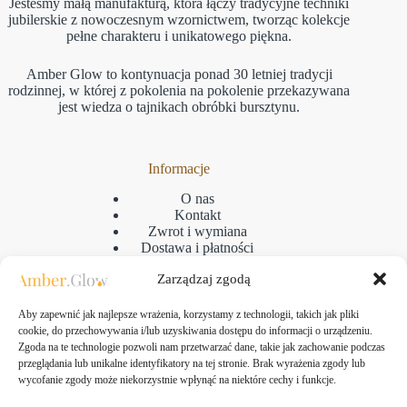
Jesteśmy małą manufakturą, która łączy tradycyjne techniki
jubilerskie z nowoczesnym wzornictwem, tworząc kolekcje
pełne charakteru i unikatowego piękna.
Amber Glow to kontynuacja ponad 30 letniej tradycji
rodzinnej, w której z pokolenia na pokolenie przekazywana
jest wiedza o tajnikach obróbki bursztynu.
Informacje
O nas
Kontakt
Zwrot i wymiana
Dostawa i płatności
Reklamacje
Zarządzaj zgodą
Regulamin
Polityka prywatności
GPSR
Aby zapewnić jak najlepsze wrażenia, korzystamy z technologii, takich jak pliki
Polityka plikow cookies
cookie, do przechowywania i/lub uzyskiwania dostępu do informacji o urządzeniu.
Zgoda na te technologie pozwoli nam przetwarzać dane, takie jak zachowanie podczas
przeglądania lub unikalne identyfikatory na tej stronie. Brak wyrażenia zgody lub
wycofanie zgody może niekorzystnie wpłynąć na niektóre cechy i funkcje.
Kontakt