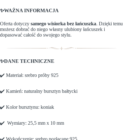
✨WAŻNA INFORMACJA
Oferta dotyczy
samego wisiorka bez łańcuszka
. Dzięki temu
możesz dobrać do niego własny ulubiony łańcuszek i
dopasować całość do swojego stylu.
✨DANE TECHNICZNE
✔️ Materiał: srebro próby 925
✔️ Kamień: naturalny bursztyn bałtycki
✔️ Kolor bursztynu: koniak
✔️ Wymiary: 25,5 mm x 10 mm
✔️ Wykończenie: srebro pozłacane 925