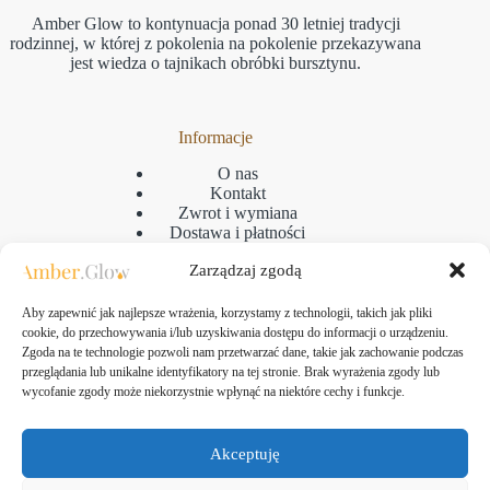
Amber Glow to kontynuacja ponad 30 letniej tradycji
rodzinnej, w której z pokolenia na pokolenie przekazywana
jest wiedza o tajnikach obróbki bursztynu.
Informacje
O nas
Kontakt
Zwrot i wymiana
Dostawa i płatności
Reklamacje
Zarządzaj zgodą
Regulamin
Polityka prywatności
GPSR
Aby zapewnić jak najlepsze wrażenia, korzystamy z technologii, takich jak pliki
Polityka plikow cookies
cookie, do przechowywania i/lub uzyskiwania dostępu do informacji o urządzeniu.
Zgoda na te technologie pozwoli nam przetwarzać dane, takie jak zachowanie podczas
przeglądania lub unikalne identyfikatory na tej stronie. Brak wyrażenia zgody lub
wycofanie zgody może niekorzystnie wpłynąć na niektóre cechy i funkcje.
Kontakt
Amber Glow Bartłomiej Kozłowski
Akceptuję
ul. Taborowa 10, 80-171 Gdańsk
NIP: 583-313-24-61