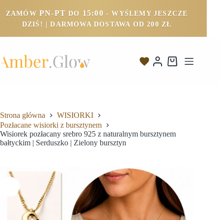
PN-PT
15:00
ZAMÓW
DO
- WYŚLEMY JESZCZE
DZIŚ! | DARMOWA DOSTAWA OD 200 ZŁ
Strona główna
WISIORKI
Pozłacane wisiorki z bursztynem
Wisiorek pozłacany srebro 925 z naturalnym bursztynem
bałtyckim | Serduszko | Zielony bursztyn