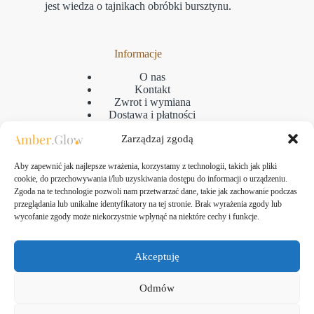
jest wiedza o tajnikach obróbki bursztynu.
Informacje
O nas
Kontakt
Zwrot i wymiana
Dostawa i płatności
Reklamacje
Zarządzaj zgodą
Regulamin
Polityka prywatności
GPSR
Aby zapewnić jak najlepsze wrażenia, korzystamy z technologii, takich jak pliki
Polityka plikow cookies
cookie, do przechowywania i/lub uzyskiwania dostępu do informacji o urządzeniu.
Zgoda na te technologie pozwoli nam przetwarzać dane, takie jak zachowanie podczas
przeglądania lub unikalne identyfikatory na tej stronie. Brak wyrażenia zgody lub
wycofanie zgody może niekorzystnie wpłynąć na niektóre cechy i funkcje.
Kontakt
Amber Glow Bartłomiej Kozłowski
Akceptuję
ul. Taborowa 10, 80-171 Gdańsk
NIP: 583-313-24-61
Odmów
tel.:
+48 507-475-607