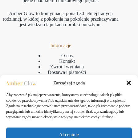
pełne charakteru i unikatowego piękna.
Amber Glow to kontynuacja ponad 30 letniej tradycji
rodzinnej, w której z pokolenia na pokolenie przekazywana
jest wiedza o tajnikach obróbki bursztynu.
Informacje
O nas
Kontakt
Zwrot i wymiana
Dostawa i płatności
Reklamacje
Zarządzaj zgodą
Regulamin
Polityka prywatności
GPSR
Aby zapewnić jak najlepsze wrażenia, korzystamy z technologii, takich jak pliki
Polityka plikow cookies
cookie, do przechowywania i/lub uzyskiwania dostępu do informacji o urządzeniu.
Zgoda na te technologie pozwoli nam przetwarzać dane, takie jak zachowanie podczas
przeglądania lub unikalne identyfikatory na tej stronie. Brak wyrażenia zgody lub
wycofanie zgody może niekorzystnie wpłynąć na niektóre cechy i funkcje.
Kontakt
Amber Glow Bartłomiej Kozłowski
Akceptuję
ul. Taborowa 10, 80-171 Gdańsk