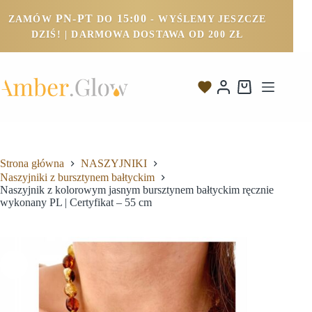
PN-PT
15:00
ZAMÓW
DO
- WYŚLEMY JESZCZE
DZIŚ! | DARMOWA DOSTAWA OD 200 ZŁ
Strona główna
NASZYJNIKI
Naszyjniki z bursztynem bałtyckim
Naszyjnik z kolorowym jasnym bursztynem bałtyckim ręcznie
wykonany PL | Certyfikat – 55 cm