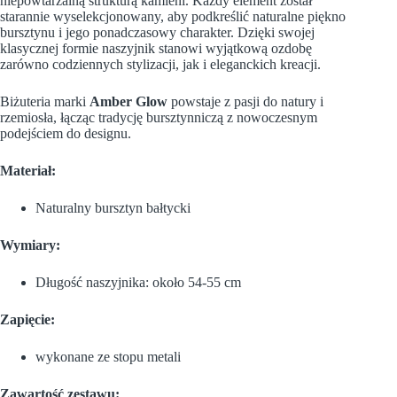
niepowtarzalną strukturą kamieni. Każdy element został
starannie wyselekcjonowany, aby podkreślić naturalne piękno
bursztynu i jego ponadczasowy charakter. Dzięki swojej
klasycznej formie naszyjnik stanowi wyjątkową ozdobę
zarówno codziennych stylizacji, jak i eleganckich kreacji.
Biżuteria marki
Amber Glow
powstaje z pasji do natury i
rzemiosła, łącząc tradycję bursztynniczą z nowoczesnym
podejściem do designu.
Materiał:
Naturalny bursztyn bałtycki
Wymiary:
Długość naszyjnika: około 54-55 cm
Zapięcie:
wykonane ze stopu metali
Zawartość zestawu: