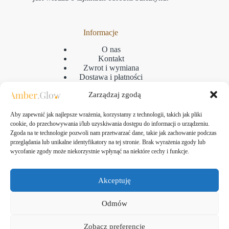
Informacje
O nas
Kontakt
Zwrot i wymiana
Dostawa i płatności
Reklamacje
Zarządzaj zgodą
Regulamin
Polityka prywatności
GPSR
Aby zapewnić jak najlepsze wrażenia, korzystamy z technologii, takich jak pliki
Polityka plikow cookies
cookie, do przechowywania i/lub uzyskiwania dostępu do informacji o urządzeniu.
Zgoda na te technologie pozwoli nam przetwarzać dane, takie jak zachowanie podczas
przeglądania lub unikalne identyfikatory na tej stronie. Brak wyrażenia zgody lub
wycofanie zgody może niekorzystnie wpłynąć na niektóre cechy i funkcje.
Kontakt
Amber Glow Bartłomiej Kozłowski
Akceptuję
ul. Taborowa 10, 80-171 Gdańsk
NIP: 583-313-24-61
Odmów
tel.:
+48 507-475-607
email:
jewellery.amberglow@gmail.com
Zobacz preferencje