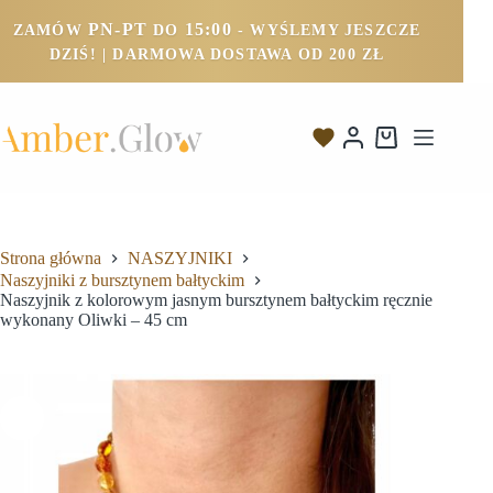
PN-PT
15:00
ZAMÓW
DO
- WYŚLEMY JESZCZE
DZIŚ! | DARMOWA DOSTAWA OD 200 ZŁ
Strona główna
NASZYJNIKI
Naszyjniki z bursztynem bałtyckim
Naszyjnik z kolorowym jasnym bursztynem bałtyckim ręcznie
wykonany Oliwki – 45 cm