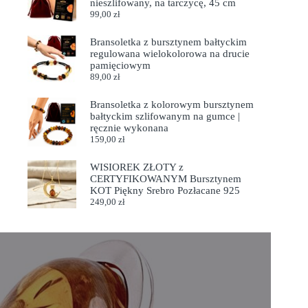
nieszlifowany, na tarczycę, 45 cm
99,00
zł
Bransoletka z bursztynem bałtyckim
regulowana wielokolorowa na drucie
pamięciowym
89,00
zł
Bransoletka z kolorowym bursztynem
bałtyckim szlifowanym na gumce |
ręcznie wykonana
159,00
zł
WISIOREK ZŁOTY z
CERTYFIKOWANYM Bursztynem
KOT Piękny Srebro Pozłacane 925
249,00
zł