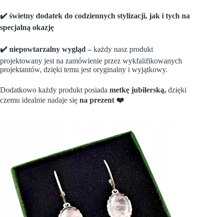
✔️
ś
wietny dodatek do codziennych stylizacji, jak i tych na
specjaln
ą
okazj
ę
✔️ niepowtarzalny wygl
ą
d –
każdy nasz produkt
projektowany jest na zamówienie przez wykfalifikowanych
projektantów, dzięki temu jest oryginalny i wyjątkowy.
Dodatkowo każdy produkt posiada
metk
ę
jubilersk
ą
,
dzięki
czemu idealnie nadaje się
na prezent ❤️