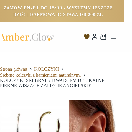
PN-PT
15:00
ZAMÓW
DO
- WYŚLEMY JESZCZE
DZIŚ! | DARMOWA DOSTAWA OD 200 ZŁ
Strona główna
KOLCZYKI
Srebrne kolczyki z kamieniami naturalnymi
KOLCZYKI SREBRNE z KWARCEM DELIKATNE
PIĘKNE WISZĄCE ZAPIĘCIE ANGIELSKIE