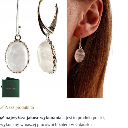
✅ Nasz produkt to –
✔️ najwy
ż
sza jako
ść
wykonania –
jest to produkt polski,
wykonany w naszej pracowni biżuterii w Gdańsku