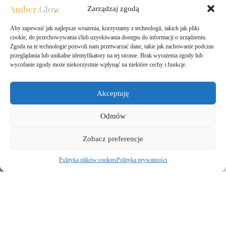
pamięciowym
Zarządzaj zgodą
89,00
zł
Aby zapewnić jak najlepsze wrażenia, korzystamy z technologii, takich jak pliki
Bransoletka z kolorowym bursztynem
cookie, do przechowywania i/lub uzyskiwania dostępu do informacji o urządzeniu.
bałtyckim szlifowanym na gumce |
Zgoda na te technologie pozwoli nam przetwarzać dane, takie jak zachowanie podczas
ręcznie wykonana
przeglądania lub unikalne identyfikatory na tej stronie. Brak wyrażenia zgody lub
159,00
zł
wycofanie zgody może niekorzystnie wpłynąć na niektóre cechy i funkcje.
WISIOREK ZŁOTY z
CERTYFIKOWANYM Bursztynem
Akceptuję
KOT Piękny Srebro Pozłacane 925
249,00
zł
Odmów
Zobacz preferencje
Polityka plików cookies
Polityka prywatności