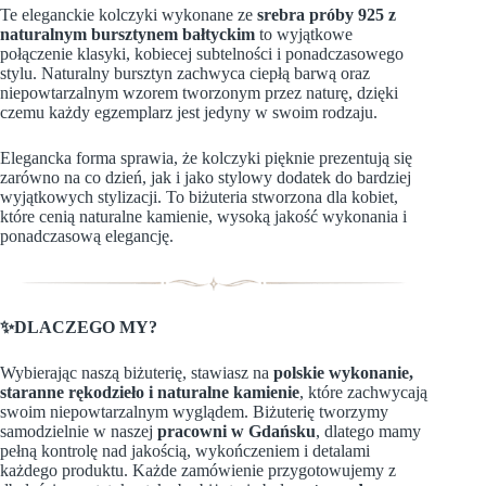
Te eleganckie kolczyki wykonane ze
srebra próby 925 z
naturalnym bursztynem bałtyckim
to wyjątkowe
połączenie klasyki, kobiecej subtelności i ponadczasowego
stylu. Naturalny bursztyn zachwyca ciepłą barwą oraz
niepowtarzalnym wzorem tworzonym przez naturę, dzięki
czemu każdy egzemplarz jest jedyny w swoim rodzaju.
Elegancka forma sprawia, że kolczyki pięknie prezentują się
zarówno na co dzień, jak i jako stylowy dodatek do bardziej
wyjątkowych stylizacji. To biżuteria stworzona dla kobiet,
które cenią naturalne kamienie, wysoką jakość wykonania i
ponadczasową elegancję.
✨DLACZEGO MY?
Wybierając naszą biżuterię, stawiasz na
polskie wykonanie,
staranne rękodzieło i naturalne kamienie
, które zachwycają
swoim niepowtarzalnym wyglądem. Biżuterię tworzymy
samodzielnie w naszej
pracowni w Gdańsku
, dlatego mamy
pełną kontrolę nad jakością, wykończeniem i detalami
każdego produktu. Każde zamówienie przygotowujemy z