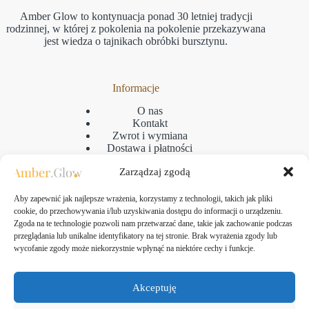
Amber Glow to kontynuacja ponad 30 letniej tradycji
rodzinnej, w której z pokolenia na pokolenie przekazywana
jest wiedza o tajnikach obróbki bursztynu.
Informacje
O nas
Kontakt
Zwrot i wymiana
Dostawa i płatności
Reklamacje
Zarządzaj zgodą
Regulamin
Polityka prywatności
GPSR
Aby zapewnić jak najlepsze wrażenia, korzystamy z technologii, takich jak pliki
Polityka plikow cookies
cookie, do przechowywania i/lub uzyskiwania dostępu do informacji o urządzeniu.
Zgoda na te technologie pozwoli nam przetwarzać dane, takie jak zachowanie podczas
przeglądania lub unikalne identyfikatory na tej stronie. Brak wyrażenia zgody lub
wycofanie zgody może niekorzystnie wpłynąć na niektóre cechy i funkcje.
Kontakt
Amber Glow Bartłomiej Kozłowski
Akceptuję
ul. Taborowa 10, 80-171 Gdańsk
NIP: 583-313-24-61