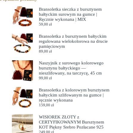
Bransoletka sieczka z bursztynem
bałtyckim surowym na gumce |
Ręcznie wykonana | MIX
59,00
zł
Bransoletka z bursztynem bałtyckim
regulowana wielokolorowa na drucie
pamięciowym
89,00
zł
Naszyjnik z surowego kolorowego
bursztynu bałtyckiego —
nieszlifowany, na tarczycę, 45 cm
99,00
zł
Bransoletka z kolorowym bursztynem
bałtyckim szlifowanym na gumce |
ręcznie wykonana
159,00
zł
WISIOREK ZŁOTY z
CERTYFIKOWANYM Bursztynem
KOT Piękny Srebro Pozłacane 925
249,00
zł