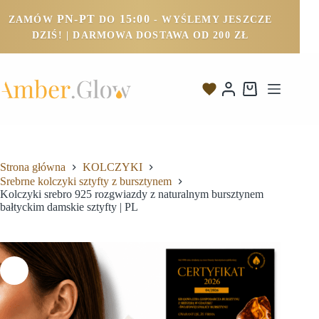
PN-PT
15:00
ZAMÓW
DO
- WYŚLEMY JESZCZE
DZIŚ! | DARMOWA DOSTAWA OD 200 ZŁ
Strona główna
KOLCZYKI
Srebrne kolczyki sztyfty z bursztynem
Kolczyki srebro 925 rozgwiazdy z naturalnym bursztynem
bałtyckim damskie sztyfty | PL