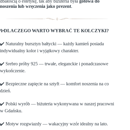
dbałością o estetykę, tak aby biżuteria była
gotowa do
noszenia lub wręczenia jako prezent
.
✨DLACZEGO WARTO WYBRAĆ TE KOLCZYKI?
✔️ Naturalny bursztyn bałtycki — każdy kamień posiada
indywidualny kolor i wyjątkowy charakter.
✔️ Srebro próby 925 — trwałe, eleganckie i ponadczasowe
wykończenie.
✔️ Bezpieczne zapięcie na sztyft — komfort noszenia na co
dzień.
✔️ Polski wyrób — biżuteria wykonywana w naszej pracowni
w Gdańsku.
✔️ Motyw rozgwiazdy — wakacyjny wzór idealny na lato.