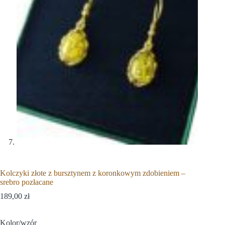
Kolczyki złote z bursztynem z koronkowym zdobieniem –
srebro pozłacane
189,00
zł
Kolor/wzór