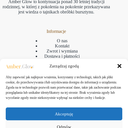
Amber Glow to kontynuacja ponad 30 letniej tradycji
rodzinnej, w której z pokolenia na pokolenie przekazywana
jest wiedza o tajnikach obróbki bursztynu.
Informacje
O nas
Kontakt
Zwrot i wymiana
Dostawa i płatności
Reklamacje
Zarządzaj zgodą
Regulamin
Polityka prywatności
GPSR
Aby zapewnić jak najlepsze wrażenia, korzystamy z technologii, takich jak pliki
Polityka plikow cookies
cookie, do przechowywania i/lub uzyskiwania dostępu do informacji o urządzeniu.
Zgoda na te technologie pozwoli nam przetwarzać dane, takie jak zachowanie podczas
przeglądania lub unikalne identyfikatory na tej stronie. Brak wyrażenia zgody lub
wycofanie zgody może niekorzystnie wpłynąć na niektóre cechy i funkcje.
Kontakt
Amber Glow Bartłomiej Kozłowski
Akceptuję
ul. Taborowa 10, 80-171 Gdańsk
NIP: 583-313-24-61
Odmów