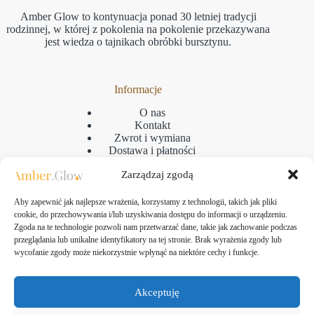
Amber Glow to kontynuacja ponad 30 letniej tradycji
rodzinnej, w której z pokolenia na pokolenie przekazywana
jest wiedza o tajnikach obróbki bursztynu.
Informacje
O nas
Kontakt
Zwrot i wymiana
Dostawa i płatności
Reklamacje
Zarządzaj zgodą
Regulamin
Polityka prywatności
GPSR
Aby zapewnić jak najlepsze wrażenia, korzystamy z technologii, takich jak pliki
Polityka plikow cookies
cookie, do przechowywania i/lub uzyskiwania dostępu do informacji o urządzeniu.
Zgoda na te technologie pozwoli nam przetwarzać dane, takie jak zachowanie podczas
przeglądania lub unikalne identyfikatory na tej stronie. Brak wyrażenia zgody lub
wycofanie zgody może niekorzystnie wpłynąć na niektóre cechy i funkcje.
Kontakt
Amber Glow Bartłomiej Kozłowski
Akceptuję
ul. Taborowa 10, 80-171 Gdańsk
NIP: 583-313-24-61