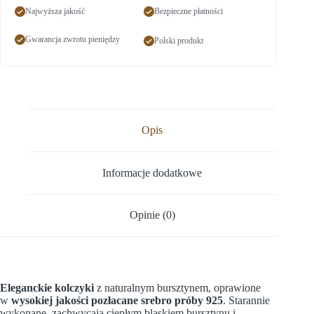
Najwyższa jakość
Bezpieczne płatności
Gwarancja zwrotu pieniędzy
Polski produkt
Opis
Informacje dodatkowe
Opinie (0)
Eleganckie kolczyki
z naturalnym bursztynem, oprawione
w
wysokiej jakości pozłacane srebro próby 925
. Starannie
wykonane, zachwycają ciepłym blaskiem bursztynu i