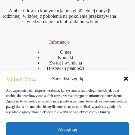
Amber Glow to kontynuacja ponad 30 letniej tradycji
rodzinnej, w której z pokolenia na pokolenie przekazywana
jest wiedza o tajnikach obróbki bursztynu.
Informacje
O nas
Kontakt
Zwrot i wymiana
Dostawa i płatności
Reklamacje
Zarządzaj zgodą
Regulamin
Polityka prywatności
GPSR
Aby zapewnić jak najlepsze wrażenia, korzystamy z technologii, takich jak pliki
Polityka plikow cookies
cookie, do przechowywania i/lub uzyskiwania dostępu do informacji o urządzeniu.
Zgoda na te technologie pozwoli nam przetwarzać dane, takie jak zachowanie podczas
przeglądania lub unikalne identyfikatory na tej stronie. Brak wyrażenia zgody lub
wycofanie zgody może niekorzystnie wpłynąć na niektóre cechy i funkcje.
Kontakt
Amber Glow Bartłomiej Kozłowski
Akceptuję
ul. Taborowa 10, 80-171 Gdańsk