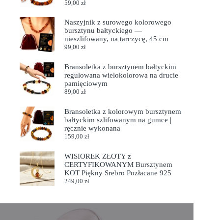
59,00
zł
Naszyjnik z surowego kolorowego
bursztynu bałtyckiego —
nieszlifowany, na tarczycę, 45 cm
99,00
zł
Bransoletka z bursztynem bałtyckim
regulowana wielokolorowa na drucie
pamięciowym
89,00
zł
Bransoletka z kolorowym bursztynem
bałtyckim szlifowanym na gumce |
ręcznie wykonana
159,00
zł
WISIOREK ZŁOTY z
CERTYFIKOWANYM Bursztynem
KOT Piękny Srebro Pozłacane 925
249,00
zł