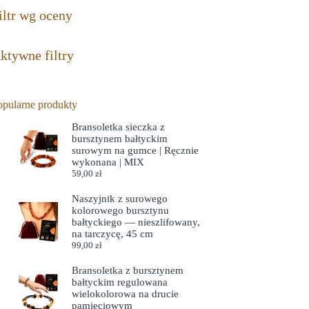
iltr wg oceny
ktywne filtry
opularne produkty
Bransoletka sieczka z
bursztynem bałtyckim
surowym na gumce | Ręcznie
wykonana | MIX
59,00
zł
Naszyjnik z surowego
kolorowego bursztynu
bałtyckiego — nieszlifowany,
na tarczycę, 45 cm
99,00
zł
Bransoletka z bursztynem
bałtyckim regulowana
wielokolorowa na drucie
pamięciowym