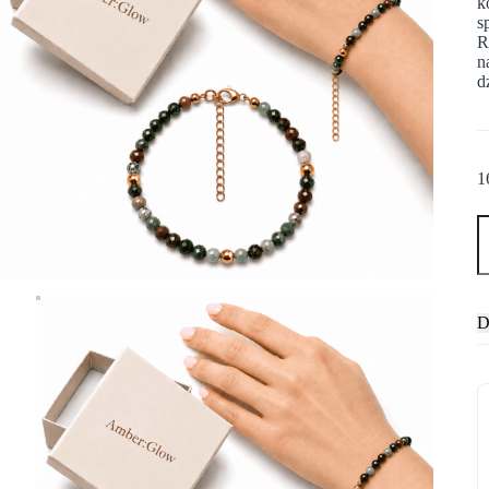
k
s
R
n
d
1
D