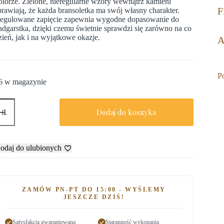
olorze. Zielone, nieregularne wzory wewnątrz kamieni
F
prawiają, że każda bransoletka ma swój własny charakter.
egulowane zapięcie zapewnia wygodne dopasowanie do
adgarstka, dzięki czemu świetnie sprawdzi się zarówno na co
zień, jak i na wyjątkowe okazje.
A
P
6 w magazynie
Dodaj do koszyka
odaj do ulubionych
ZAMÓW PN-PT DO 15:00 - WYŚLEMY
JESZCZE DZIŚ!
Satysfakcja gwarantowana
Staranność wykonania