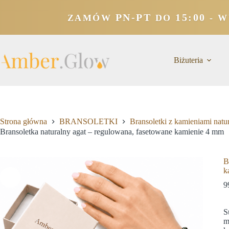
PN-PT
15:00
ZAMÓW
DO
- W
Biżuteria
Strona główna
BRANSOLETKI
Bransoletki z kamieniami natu
Bransoletka naturalny agat – regulowana, fasetowane kamienie 4 mm
B
k
9
S
m