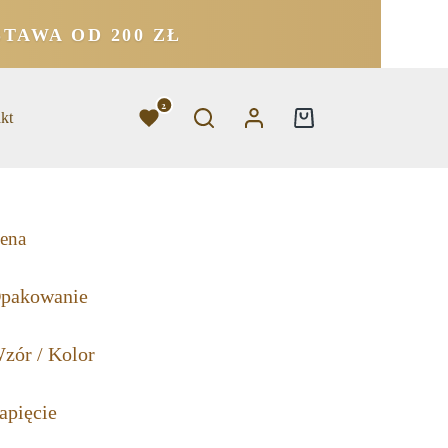
TAWA OD 200 ZŁ
2
kt
ena
pakowanie
zór / Kolor
apięcie