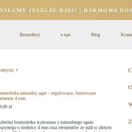
YŚLEMY JESZCZE DZIŚ! | DARMOWA DOS
Bestsellery
o nas
Blog
Konta
C
ralnymi
O
ransoletka naturalny agat – regulowana, fasetowane
amienie 4 mm
W
9,00
zł
Z
ubtelna bransoletka wykonana z naturalnego agatu
szystego o średnicy 4 mm oraz elementów ze stali w złotym