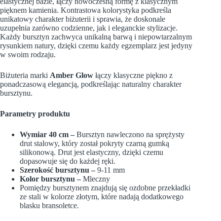
elastycznej bazie, łączy nowoczesną formę z klasycznym
pięknem kamienia. Kontrastowa kolorystyka podkreśla
unikatowy charakter biżuterii i sprawia, że doskonale
uzupełnia zarówno codzienne, jak i eleganckie stylizacje.
Każdy bursztyn zachwyca unikalną barwą i niepowtarzalnym
rysunkiem natury, dzięki czemu każdy egzemplarz jest jedyny
w swoim rodzaju.
Biżuteria marki
Amber Glow
łączy klasyczne piękno z
ponadczasową elegancją, podkreślając naturalny charakter
bursztynu.
Parametry produktu
Wymiar 40 cm –
Bursztyn nawleczono na sprężysty
drut stalowy, który został pokryty czarną gumką
silikonową. Drut jest elastyczny, dzięki czemu
dopasowuje się do każdej ręki.
Szerokość bursztynu –
9-11 mm
Kolor bursztynu –
Mleczny
Pomiędzy bursztynem znajdują się ozdobne przekładki
ze stali w kolorze złotym, które nadają dodatkowego
blasku bransoletce.