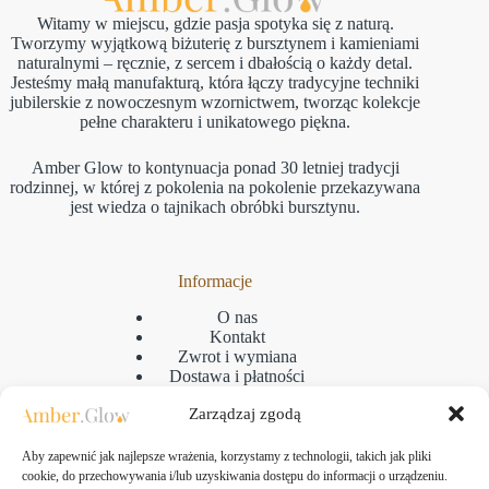
Witamy w miejscu, gdzie pasja spotyka się z naturą.
Tworzymy wyjątkową biżuterię z bursztynem i kamieniami
naturalnymi – ręcznie, z sercem i dbałością o każdy detal.
Jesteśmy małą manufakturą, która łączy tradycyjne techniki
jubilerskie z nowoczesnym wzornictwem, tworząc kolekcje
pełne charakteru i unikatowego piękna.
Amber Glow to kontynuacja ponad 30 letniej tradycji
rodzinnej, w której z pokolenia na pokolenie przekazywana
jest wiedza o tajnikach obróbki bursztynu.
Informacje
O nas
Kontakt
Zwrot i wymiana
Dostawa i płatności
Reklamacje
Zarządzaj zgodą
Regulamin
Polityka prywatności
GPSR
Aby zapewnić jak najlepsze wrażenia, korzystamy z technologii, takich jak pliki
Polityka plikow cookies
cookie, do przechowywania i/lub uzyskiwania dostępu do informacji o urządzeniu.