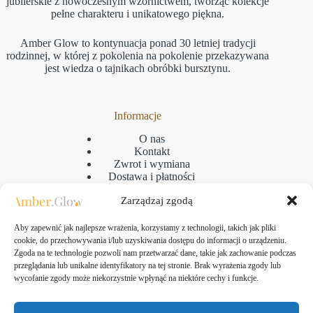
jubilerskie z nowoczesnym wzornictwem, tworząc kolekcje
pełne charakteru i unikatowego piękna.
Amber Glow to kontynuacja ponad 30 letniej tradycji
rodzinnej, w której z pokolenia na pokolenie przekazywana
jest wiedza o tajnikach obróbki bursztynu.
Informacje
O nas
Kontakt
Zwrot i wymiana
Dostawa i płatności
Reklamacje
Zarządzaj zgodą
Regulamin
Polityka prywatności
GPSR
Aby zapewnić jak najlepsze wrażenia, korzystamy z technologii, takich jak pliki
Polityka plikow cookies
cookie, do przechowywania i/lub uzyskiwania dostępu do informacji o urządzeniu.
Zgoda na te technologie pozwoli nam przetwarzać dane, takie jak zachowanie podczas
przeglądania lub unikalne identyfikatory na tej stronie. Brak wyrażenia zgody lub
wycofanie zgody może niekorzystnie wpłynąć na niektóre cechy i funkcje.
Kontakt
Amber Glow Bartłomiej Kozłowski