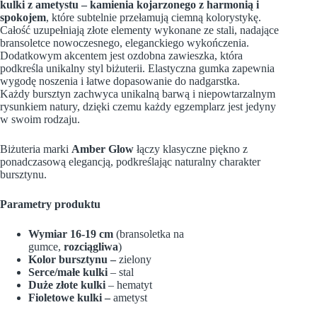
kulki z ametystu – kamienia kojarzonego z harmonią i
spokojem
, które subtelnie przełamują ciemną kolorystykę.
Całość uzupełniają złote elementy wykonane ze stali, nadające
bransoletce nowoczesnego, eleganckiego wykończenia.
Dodatkowym akcentem jest ozdobna zawieszka, która
podkreśla unikalny styl biżuterii. Elastyczna gumka zapewnia
wygodę noszenia i łatwe dopasowanie do nadgarstka.
Każdy bursztyn zachwyca unikalną barwą i niepowtarzalnym
rysunkiem natury, dzięki czemu każdy egzemplarz jest jedyny
w swoim rodzaju.
Biżuteria marki
Amber Glow
łączy klasyczne piękno z
ponadczasową elegancją, podkreślając naturalny charakter
bursztynu.
Parametry produktu
Wymiar 16-19 cm
(bransoletka na
gumce,
rozciągliwa
)
Kolor bursztynu –
zielony
Serce/małe kulki
– stal
Duże złote kulki
– hematyt
Fioletowe kulki –
ametyst