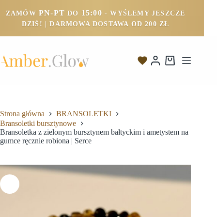
PN-PT
15:00
ZAMÓW
DO
- WYŚLEMY JESZCZE
DZIŚ! | DARMOWA DOSTAWA OD 200 ZŁ
Strona główna
BRANSOLETKI
Bransoletki bursztynowe
Bransoletka z zielonym bursztynem bałtyckim i ametystem na
gumce ręcznie robiona | Serce