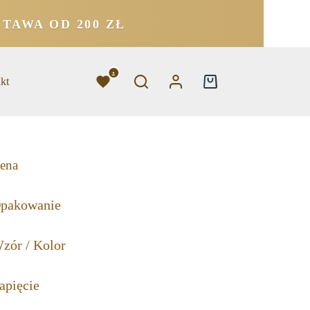
TAWA OD 200 ZŁ
2
kt
ena
pakowanie
zór / Kolor
apięcie