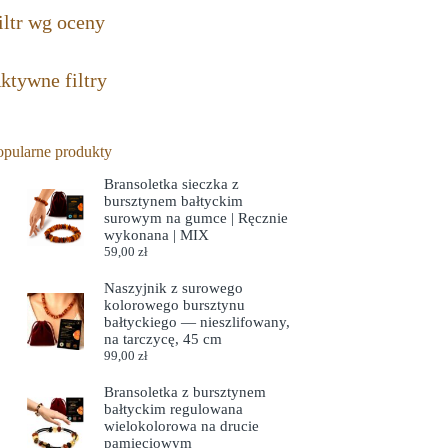
iltr wg oceny
ktywne filtry
opularne produkty
Bransoletka sieczka z
bursztynem bałtyckim
surowym na gumce | Ręcznie
wykonana | MIX
59,00
zł
Naszyjnik z surowego
kolorowego bursztynu
bałtyckiego — nieszlifowany,
na tarczycę, 45 cm
99,00
zł
Bransoletka z bursztynem
bałtyckim regulowana
wielokolorowa na drucie
pamięciowym