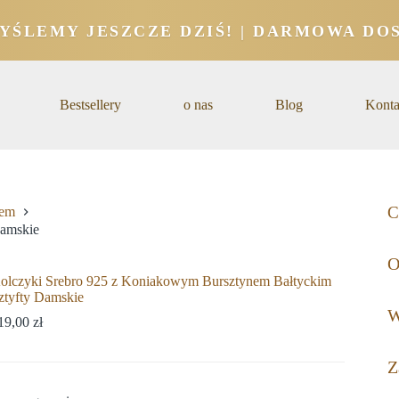
YŚLEMY JESZCZE DZIŚ! | DARMOWA DOS
Bestsellery
o nas
Blog
Konta
C
nem
Damskie
O
olczyki Srebro 925 z Koniakowym Bursztynem Bałtyckim
ztyfty Damskie
W
19,00
zł
Z