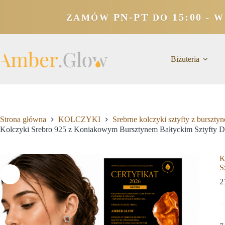
PN-PT
15:00
ZAMÓW
DO
- W
Biżuteria
Strona główna
KOLCZYKI
Srebrne kolczyki sztyfty z burszty
Kolczyki Srebro 925 z Koniakowym Bursztynem Bałtyckim Sztyfty 
K
S
2