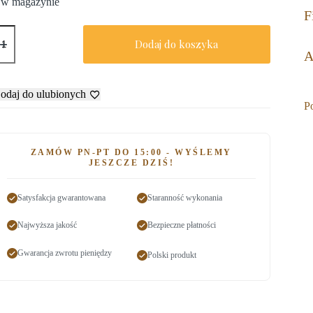
 w magazynie
F
Dodaj do koszyka
A
odaj do ulubionych
P
ZAMÓW PN-PT DO 15:00 - WYŚLEMY
JESZCZE DZIŚ!
Satysfakcja gwarantowana
Staranność wykonania
Najwyższa jakość
Bezpieczne płatności
Gwarancja zwrotu pieniędzy
Polski produkt