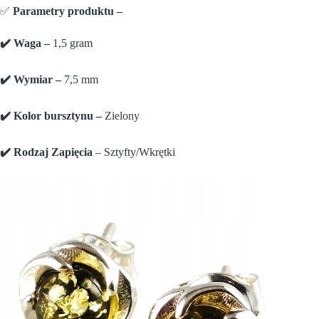
✅
Parametry produktu –
✔️ Waga –
1,5 gram
✔️ Wymiar –
7,5 mm
✔️ Kolor bursztynu –
Zielony
✔️ Rodzaj Zapięcia
– Sztyfty/Wkrętki