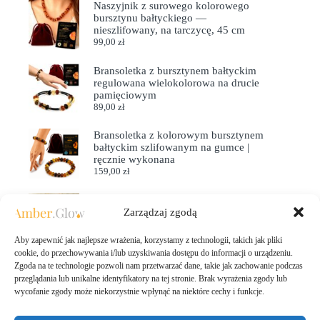
Naszyjnik z surowego kolorowego
bursztynu bałtyckiego —
nieszlifowany, na tarczycę, 45 cm
99,00
zł
Bransoletka z bursztynem bałtyckim
regulowana wielokolorowa na drucie
pamięciowym
89,00
zł
Bransoletka z kolorowym bursztynem
bałtyckim szlifowanym na gumce |
ręcznie wykonana
159,00
zł
WISIOREK ZŁOTY z
Zarządzaj zgodą
CERTYFIKOWANYM Bursztynem
KOT Piękny Srebro Pozłacane 925
249,00
zł
Aby zapewnić jak najlepsze wrażenia, korzystamy z technologii, takich jak pliki
cookie, do przechowywania i/lub uzyskiwania dostępu do informacji o urządzeniu.
Zgoda na te technologie pozwoli nam przetwarzać dane, takie jak zachowanie podczas
przeglądania lub unikalne identyfikatory na tej stronie. Brak wyrażenia zgody lub
wycofanie zgody może niekorzystnie wpłynąć na niektóre cechy i funkcje.