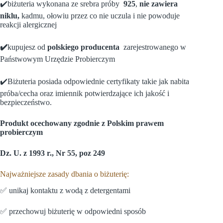
✔️biżuteria wykonana ze srebra próby
925
,
nie zawiera
niklu,
kadmu, ołowiu przez co nie uczula i nie powoduje
reakcji alergicznej
✔️
kupujesz od
polskiego producenta
zarejestrowanego w
Państwowym Urzędzie Probierczym
✔️Biżuteria posiada odpowiednie certyfikaty takie jak nabita
próba/cecha oraz imiennik potwierdzające ich jakość i
bezpieczeństwo.
Produkt ocechowany zgodnie z Polskim prawem
probierczym
Dz. U. z 1993 r., Nr 55, poz 249
Najważniejsze zasady dbania o biżuterię:
✅ unikaj kontaktu z wodą z detergentami
✅ przechowuj biżuterię w odpowiedni sposób