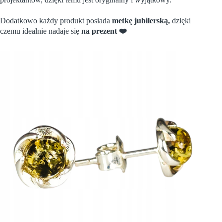
Dodatkowo każdy produkt posiada
metk
ę
jubilersk
ą
,
dzięki
czemu idealnie nadaje się
na prezent ❤️