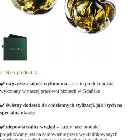
✅ Nasz produkt to –
✔️ najwy
ż
sza jako
ść
wykonania –
jest to produkt polski,
wykonany w naszej pracowni biżuterii w Gdańsku
✔️
ś
wietny dodatek do codziennych stylizacji, jak i tych na
specjaln
ą
okazj
ę
✔️ niepowtarzalny wygl
ą
d –
każdy nasz produkt
projektowany jest na zamówienie przez wykfalifikowanych
projektantów, dzięki temu jest oryginalny i wyjątkowy.