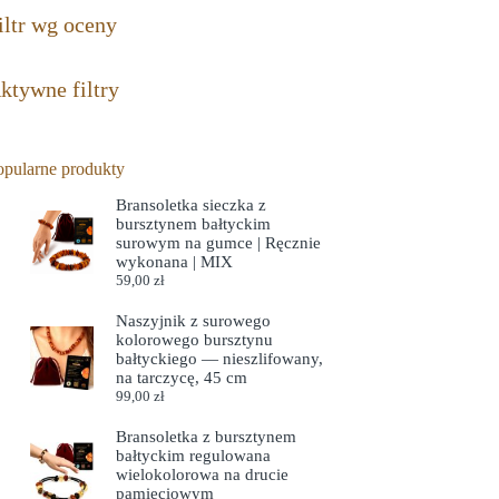
iltr wg oceny
ktywne filtry
opularne produkty
Bransoletka sieczka z
bursztynem bałtyckim
surowym na gumce | Ręcznie
wykonana | MIX
59,00
zł
Naszyjnik z surowego
kolorowego bursztynu
bałtyckiego — nieszlifowany,
na tarczycę, 45 cm
99,00
zł
Bransoletka z bursztynem
bałtyckim regulowana
wielokolorowa na drucie
pamięciowym