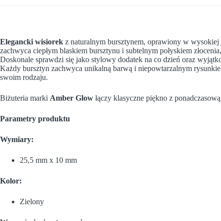
Elegancki wisiorek
z naturalnym bursztynem, oprawiony w wysokiej j
zachwyca ciepłym blaskiem bursztynu i subtelnym połyskiem złocenia, 
Doskonale sprawdzi się jako stylowy dodatek na co dzień oraz wyjątk
Każdy bursztyn zachwyca unikalną barwą i niepowtarzalnym rysunkiem
swoim rodzaju.
Biżuteria marki
Amber Glow
łączy klasyczne piękno z ponadczasową e
Parametry produktu
Wymiary:
25,5 mm x 10 mm
Kolor:
Zielony