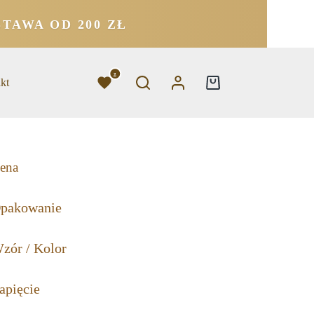
TAWA OD 200 ZŁ
2
kt
ena
pakowanie
zór / Kolor
apięcie