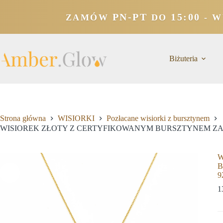
PN-PT
15:00
ZAMÓW
DO
- W
Biżuteria
Strona główna
WISIORKI
Pozłacane wisiorki z bursztynem
WISIOREK ZŁOTY Z CERTYFIKOWANYM BURSZTYNEM ZA
W
B
9
1