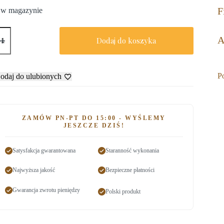
F
 w magazynie
A
Dodaj do koszyka
P
odaj do ulubionych
ZAMÓW PN-PT DO 15:00 - WYŚLEMY
JESZCZE DZIŚ!
Satysfakcja gwarantowana
Staranność wykonania
Najwyższa jakość
Bezpieczne płatności
Gwarancja zwrotu pieniędzy
Polski produkt