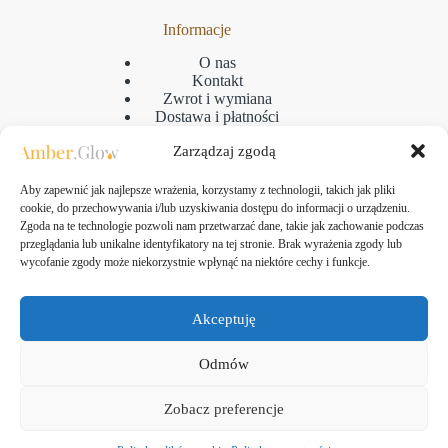
Informacje
O nas
Kontakt
Zwrot i wymiana
Dostawa i płatności
Reklamacje
Zarządzaj zgodą
Regulamin
Polityka prywatności
GPSR
Aby zapewnić jak najlepsze wrażenia, korzystamy z technologii, takich jak pliki
Polityka plikow cookies
cookie, do przechowywania i/lub uzyskiwania dostępu do informacji o urządzeniu.
Zgoda na te technologie pozwoli nam przetwarzać dane, takie jak zachowanie podczas
przeglądania lub unikalne identyfikatory na tej stronie. Brak wyrażenia zgody lub
wycofanie zgody może niekorzystnie wpłynąć na niektóre cechy i funkcje.
Kontakt
Amber Glow Bartłomiej Kozłowski
Akceptuję
ul. Taborowa 10, 80-171 Gdańsk
NIP: 583-313-24-61
Odmów
tel.:
+48 507-475-607
email:
jewellery.amberglow@gmail.com
Zobacz preferencje
Copyright © 2026 AmberGlow.