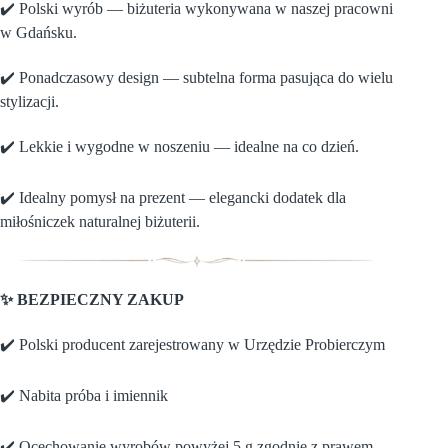
✔️ Polski wyrób — biżuteria wykonywana w naszej pracowni
w Gdańsku.
✔️ Ponadczasowy design — subtelna forma pasująca do wielu
stylizacji.
✔️ Lekkie i wygodne w noszeniu — idealne na co dzień.
✔️ Idealny pomysł na prezent — elegancki dodatek dla
miłośniczek naturalnej biżuterii.
✨ BEZPIECZNY ZAKUP
✔️ Polski producent zarejestrowany w Urzędzie Probierczym
✔️ Nabita próba i imiennik
✔️ Ocechowanie wyrobów powyżej 5 g zgodnie z prawem