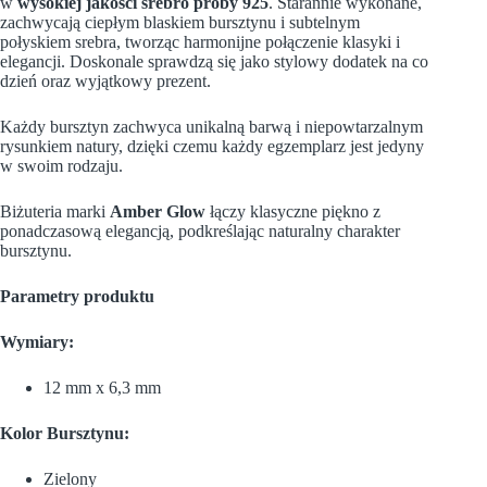
w
wysokiej jakości srebro próby 925
. Starannie wykonane,
zachwycają ciepłym blaskiem bursztynu i subtelnym
połyskiem srebra, tworząc harmonijne połączenie klasyki i
elegancji. Doskonale sprawdzą się jako stylowy dodatek na co
dzień oraz wyjątkowy prezent.
Każdy bursztyn zachwyca unikalną barwą i niepowtarzalnym
rysunkiem natury, dzięki czemu każdy egzemplarz jest jedyny
w swoim rodzaju.
Biżuteria marki
Amber Glow
łączy klasyczne piękno z
ponadczasową elegancją, podkreślając naturalny charakter
bursztynu.
Parametry produktu
Wymiary:
12 mm x 6,3 mm
Kolor Bursztynu:
Zielony