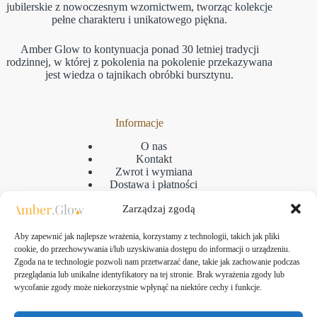
jubilerskie z nowoczesnym wzornictwem, tworząc kolekcje
pełne charakteru i unikatowego piękna.
Amber Glow to kontynuacja ponad 30 letniej tradycji
rodzinnej, w której z pokolenia na pokolenie przekazywana
jest wiedza o tajnikach obróbki bursztynu.
Informacje
O nas
Kontakt
Zwrot i wymiana
Dostawa i płatności
Reklamacje
Zarządzaj zgodą
Regulamin
Polityka prywatności
GPSR
Aby zapewnić jak najlepsze wrażenia, korzystamy z technologii, takich jak pliki
Polityka plikow cookies
cookie, do przechowywania i/lub uzyskiwania dostępu do informacji o urządzeniu.
Zgoda na te technologie pozwoli nam przetwarzać dane, takie jak zachowanie podczas
przeglądania lub unikalne identyfikatory na tej stronie. Brak wyrażenia zgody lub
wycofanie zgody może niekorzystnie wpłynąć na niektóre cechy i funkcje.
Kontakt