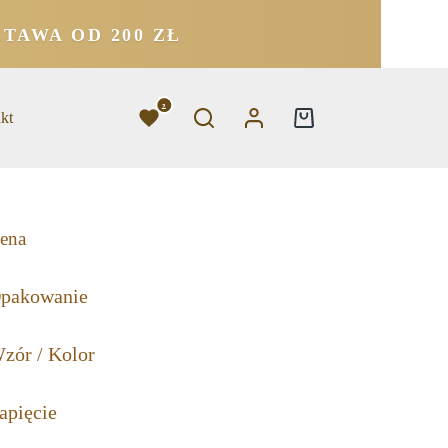
TAWA OD 200 ZŁ
2
kt
ena
pakowanie
zór / Kolor
apięcie