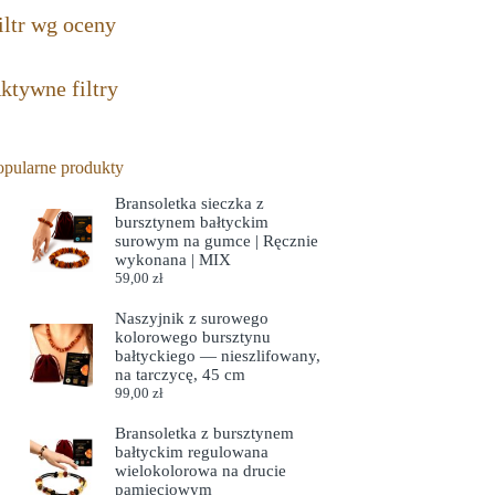
iltr wg oceny
ktywne filtry
opularne produkty
Bransoletka sieczka z
bursztynem bałtyckim
surowym na gumce | Ręcznie
wykonana | MIX
59,00
zł
Naszyjnik z surowego
kolorowego bursztynu
bałtyckiego — nieszlifowany,
na tarczycę, 45 cm
99,00
zł
Bransoletka z bursztynem
bałtyckim regulowana
wielokolorowa na drucie
pamięciowym