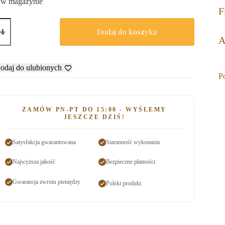
 w magazynie
F
Dodaj do koszyka
A
odaj do ulubionych
P
ZAMÓW PN-PT DO 15:00 - WYŚLEMY
JESZCZE DZIŚ!
Satysfakcja gwarantowana
Staranność wykonania
Najwyższa jakość
Bezpieczne płatności
Gwarancja zwrotu pieniędzy
Polski produkt