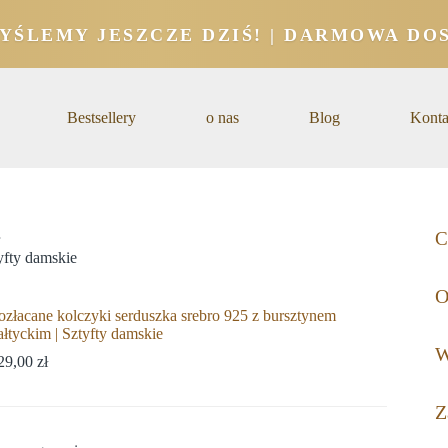
YŚLEMY JESZCZE DZIŚ! | DARMOWA DOS
Bestsellery
o nas
Blog
Konta
C
yfty damskie
O
ozłacane kolczyki serduszka srebro 925 z bursztynem
ałtyckim | Sztyfty damskie
W
29,00
zł
Z